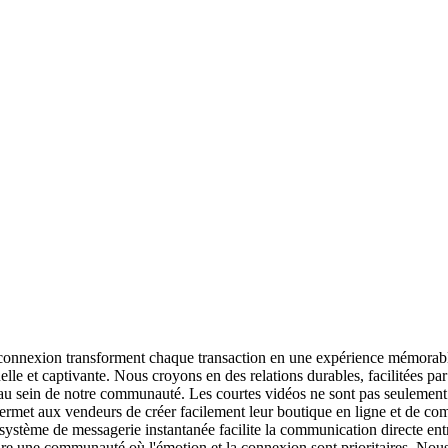
 connexion transforment chaque transaction en une expérience mémorabl
elle et captivante. Nous croyons en des relations durables, facilitées pa
e au sein de notre communauté. Les courtes vidéos ne sont pas seulemen
 permet aux vendeurs de créer facilement leur boutique en ligne et de c
ystème de messagerie instantanée facilite la communication directe entre
uire une communauté où l'émotion et la connexion sont prioritaires. No