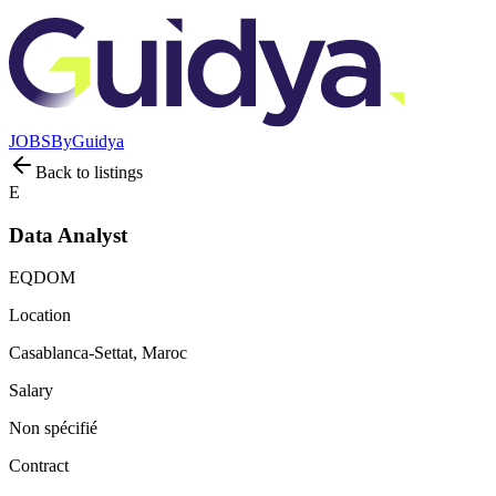
JOBS
By
Guidya
Back to listings
E
Data Analyst
EQDOM
Location
Casablanca-Settat, Maroc
Salary
Non spécifié
Contract