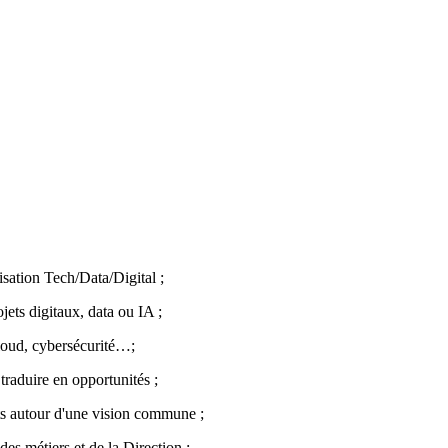
ation Tech/Data/Digital ;
ets digitaux, data ou IA ;
Cloud, cybersécurité…;
 traduire en opportunités ;
ts autour d'une vision commune ;
es métiers et de la Direction ;